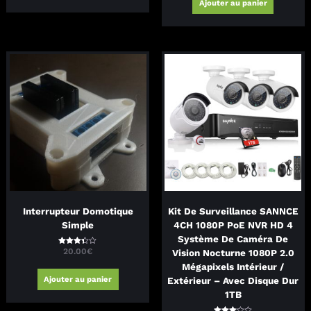
Ajouter au panier
Interrupteur Domotique
Kit De Surveillance SANNCE
Simple
4CH 1080P PoE NVR HD 4
Système De Caméra De
20.00
€
Note
Vision Nocturne 1080P 2.0
3.30
sur 5
Mégapixels Intérieur /
Ajouter au panier
Extérieur – Avec Disque Dur
1TB