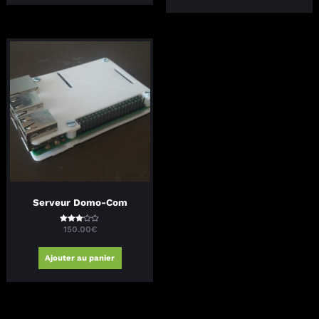
Serveur Domo-Com
150.00
€
Note
2.99
sur 5
Ajouter au panier