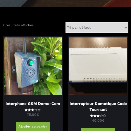
7 résultats affichés
Interphone GSM Domo-Com
Interrupteur Domotique Code
Tournant
75.00
€
Note
2.97
40.00
€
sur 5
Note
3.06
sur 5
Ajouter au panier